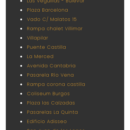
Las Veguillas - Bulevar
Plaza Barcelona
Vado C/ Malatos 15
Rampa chalet Villimar
Villapilar
Puente Castilla
La Merced
Avenida Cantabria
Pasarela Río Vena
Rampa corona castilla
Coliseum Burgos
Plaza las Calzadas
Pasarelas La Quinta
Edificio Adisseo