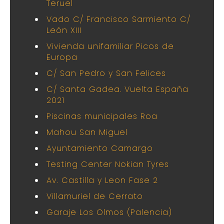
Teruel
Vado C/ Francisco Sarmiento C/
León XIII
Vivienda unifamiliar Picos de
Europa
C/ San Pedro y San Felices
C/ Santa Gadea. Vuelta España
2021
Piscinas municipales Roa
Mahou San Miguel
Ayuntamiento Camargo
Testing Center Nokian Tyres
Av. Castilla y Leon Fase 2
Villamuriel de Cerrato
Garaje Los Olmos (Palencia)