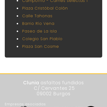
Campofrío - Carnes selectas 1
Plaza Cristóbal Colón
Calle Tahonas
Barrio Río Vena
Paseo de La Isla
Colegio San Plablo
Plaza San Cosme
Clunia
asfaltos fundidos
C/ Cervantes 25
09002 Burgos
Empresas asociadas