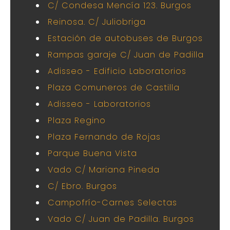
C/ Condesa Mencía 123. Burgos
Reinosa. C/ Juliobriga
Estación de autobuses de Burgos
Rampas garaje C/ Juan de Padilla
Adisseo - Edificio Laboratorios
Plaza Comuneros de Castilla
Adisseo - Laboratorios
Plaza Regino
Plaza Fernando de Rojas
Parque Buena Vista
Vado C/ Mariana Pineda
C/ Ebro. Burgos
Campofrío-Carnes Selectas
Vado C/ Juan de Padilla. Burgos