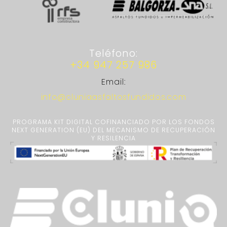
Teléfono:
+34 947 257 986
Email:
info@cluniaasfaltosfundidos.com
PROGRAMA KIT DIGITAL COFINANCIADO POR LOS FONDOS
NEXT GENERATION (EU) DEL MECANISMO DE RECUPERACIÓN
Y RESILENCIA