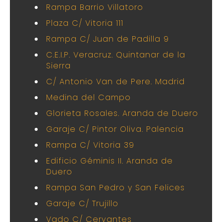
Rampa Barrio Villatoro
Plaza C/ Vitoria 111
Rampa C/ Juan de Padilla 9
C.E.I.P. Veracruz. Quintanar de la
Sierra
C/ Antonio Van de Pere. Madrid
Medina del Campo
Glorieta Rosales. Aranda de Duero
Garaje C/ Pintor Oliva. Palencia
Rampa C/ Vitoria 39
Edificio Géminis II. Aranda de
Duero
Rampa San Pedro y San Felices
Garaje C/ Trujillo
Vado C/ Cervantes