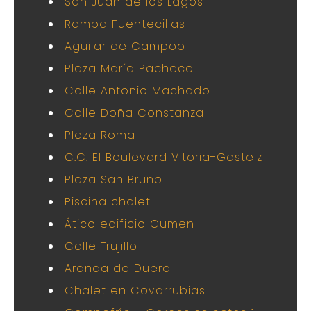
San Juan de los Lagos
Rampa Fuentecillas
Aguilar de Campoo
Plaza María Pacheco
Calle Antonio Machado
Calle Doña Constanza
Plaza Roma
C.C. El Boulevard Vitoria-Gasteiz
Plaza San Bruno
Piscina chalet
Ático edificio Gumen
Calle Trujillo
Aranda de Duero
Chalet en Covarrubias