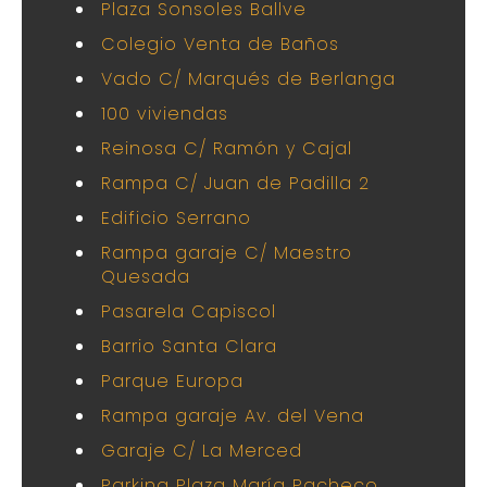
Plaza Sonsoles Ballve
Colegio Venta de Baños
Vado C/ Marqués de Berlanga
100 viviendas
Reinosa C/ Ramón y Cajal
Rampa C/ Juan de Padilla 2
Edificio Serrano
Rampa garaje C/ Maestro
Quesada
Pasarela Capiscol
Barrio Santa Clara
Parque Europa
Rampa garaje Av. del Vena
Garaje C/ La Merced
Parking Plaza María Pacheco