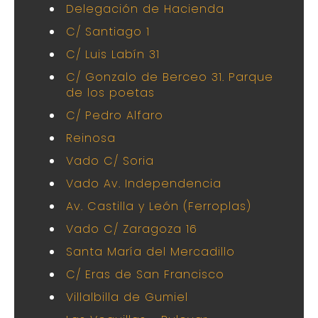
Delegación de Hacienda
C/ Santiago 1
C/ Luis Labín 31
C/ Gonzalo de Berceo 31. Parque
de los poetas
C/ Pedro Alfaro
Reinosa
Vado C/ Soria
Vado Av. Independencia
Av. Castilla y León (Ferroplas)
Vado C/ Zaragoza 16
Santa María del Mercadillo
C/ Eras de San Francisco
Villalbilla de Gumiel