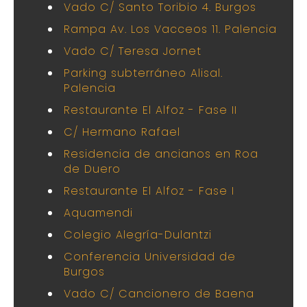
Vado C/ Santo Toribio 4. Burgos
Rampa Av. Los Vacceos 11. Palencia
Vado C/ Teresa Jornet
Parking subterráneo Alisal.
Palencia
Restaurante El Alfoz - Fase II
C/ Hermano Rafael
Residencia de ancianos en Roa
de Duero
Restaurante El Alfoz - Fase I
Aquamendi
Colegio Alegría-Dulantzi
Conferencia Universidad de
Burgos
Vado C/ Cancionero de Baena