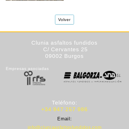
Volver
Clunia
asfaltos fundidos
C/ Cervantes 25
09002 Burgos
Empresas asociadas
Teléfono:
+34 947 257 986
Email:
info@cluniaasfaltosfundidos.com