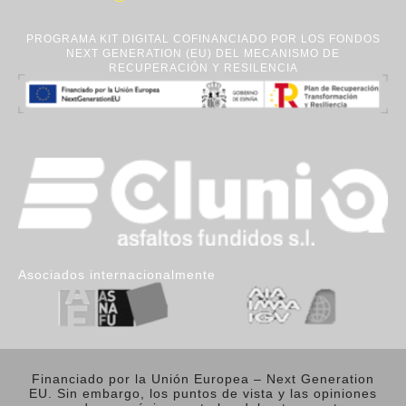
PROGRAMA KIT DIGITAL COFINANCIADO POR LOS FONDOS
NEXT GENERATION (EU) DEL MECANISMO DE
RECUPERACIÓN Y RESILENCIA
Asociados internacionalmente
Financiado por la Unión Europea – Next Generation
EU. Sin embargo, los puntos de vista y las opiniones