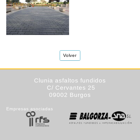
Volver
Clunia
asfaltos fundidos
C/ Cervantes 25
09002 Burgos
Empresas asociadas