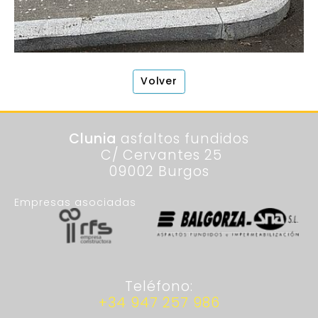
Volver
Clunia
asfaltos fundidos
C/ Cervantes 25
09002 Burgos
Empresas asociadas
Teléfono:
+34 947 257 986