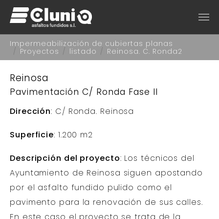
Saltar al contenido principal
Estás aquí:
Impermeabilización de cubiertas planas
Proyectos
listado
Reinosa. C. Ronda2
Reinosa
Pavimentación C/ Ronda Fase II
Dirección
: C/ Ronda. Reinosa
Superficie
: 1.200 m2
Descripción del proyecto
: Los técnicos del
Ayuntamiento de Reinosa siguen apostando
por el asfalto fundido pulido como el
pavimento para la renovación de sus calles.
En este caso el proyecto se trata de la