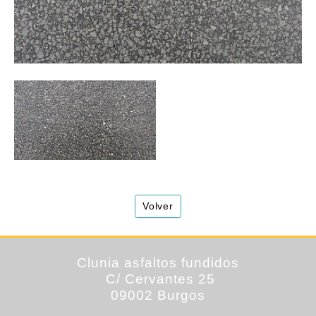
Volver
Clunia
asfaltos fundidos
C/ Cervantes 25
09002 Burgos