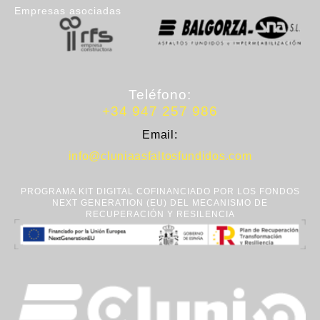
Empresas asociadas
Teléfono:
+34 947 257 986
Email:
info@cluniaasfaltosfundidos.com
PROGRAMA KIT DIGITAL COFINANCIADO POR LOS FONDOS
NEXT GENERATION (EU) DEL MECANISMO DE
RECUPERACIÓN Y RESILENCIA