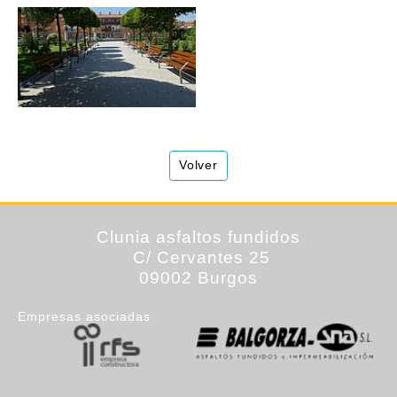
Volver
Clunia
asfaltos fundidos
C/ Cervantes 25
09002 Burgos
Empresas asociadas