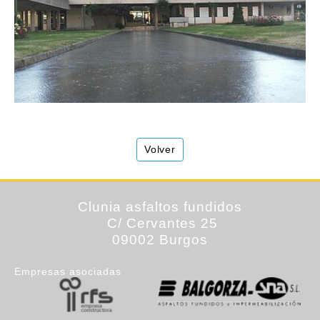
Volver
Clunia
asfaltos fundidos
C/ Cervantes 25
09002 Burgos
Empresas asociadas