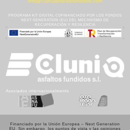
info@cluniaasfaltosfundidos.com
PROGRAMA KIT DIGITAL COFINANCIADO POR LOS FONDOS
NEXT GENERATION (EU) DEL MECANISMO DE
RECUPERACIÓN Y RESILENCIA
Asociados internacionalmente
Financiado por la Unión Europea – Next Generation
EU. Sin embargo, los puntos de vista y las opiniones