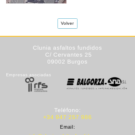
Volver
Clunia
asfaltos fundidos
C/ Cervantes 25
09002 Burgos
Empresas asociadas
Teléfono:
+34 947 257 986
Email: