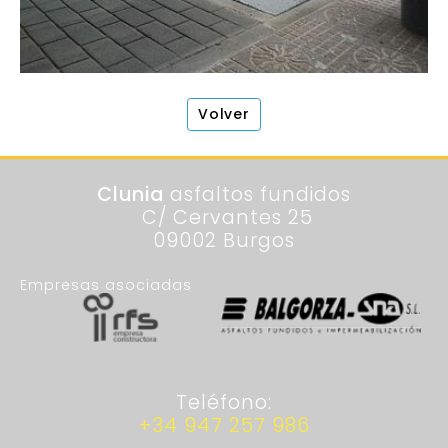
Volver
Clunia
asfaltos fundidos
C/ Cervantes 25
09002 Burgos
Empresas asociadas
Teléfono:
+34 947 257 986