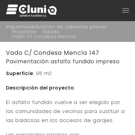
Saltar al contenido principal
Estás aquí:
Impermeabilización de cubiertas planas
Proyectos
listado
Vado C/ Condesa Mencía
Vado C/ Condesa Mencía 147
Pavimentación asfalto fundido impreso
Superficie
: 95 m2
Descripción del proyecto
:
El asfalto fundido vuelve a ser elegido por
las comunidades de vecinos para sustituir a
las baldosas en los accesos de garajes.
Las principales razones son: